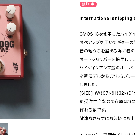
残り1点
International shipping 
CMOS ICを使用したハイ
オペアンプを用いてギターの
音の粒立ちを整える為に巷の
オードクリッパーを採用してい
ハイゲインアンプ並のオーバ
※新モデルから、アルミプレ
しました。
[SIZE] (W)67×(H)32×(D)
※受注生産なので在庫は1に
作れる数です。
敬遠なさらずにお気軽にお申