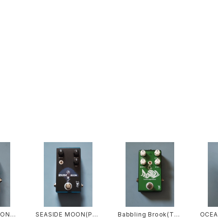
ION(D
SEASIDE MOON(PH
Babbling Brook(TRE
OCEA