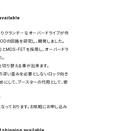
available
VE)よりクランチ－なオーバードライブが作
-ODの回路を研究し、開発しました。
)とMOS-FETを採用し、オーバードラ
た。
を切り替える事が出来ます。
の深い歪みを必要としないロック向き
めにして、ブースターの代用として、使
7
になっております。お気軽にお申し込み
l shipping available