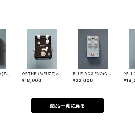
ok(TRE
ORTHRUS(FUZZ)ve
BLUE DOG EVO(OVE
YELL
r.2
RDRIVE)
DRIVE
¥18,000
¥22,000
¥18,
商品一覧に戻る