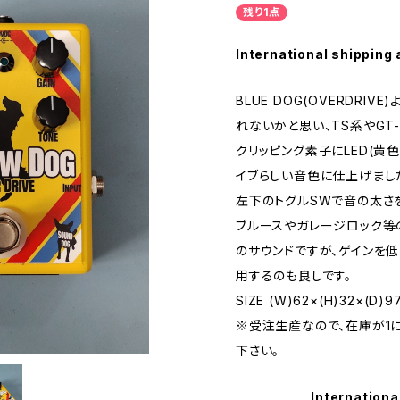
残り1点
International shipping 
BLUE DOG(OVERDRI
れないかと思い、TS系やGT
クリッピング素子にLED(黄色
イブらしい音色に仕上げまし
左下のトグルSWで音の太さ
ブルースやガレージロック等
のサウンドですが、ゲインを低
用するのも良しです。
SIZE (W)62×(H)32×(D)9
※受注生産なので、在庫が1
下さい。
Internationa