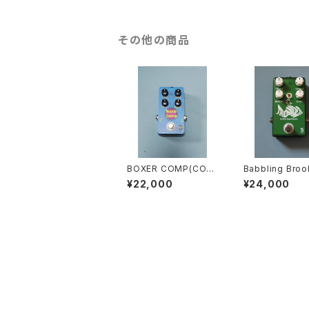
その他の商品
BOXER COMP(COM
Babbling Bro
PRESSOR)
MOLO)
¥22,000
¥24,000