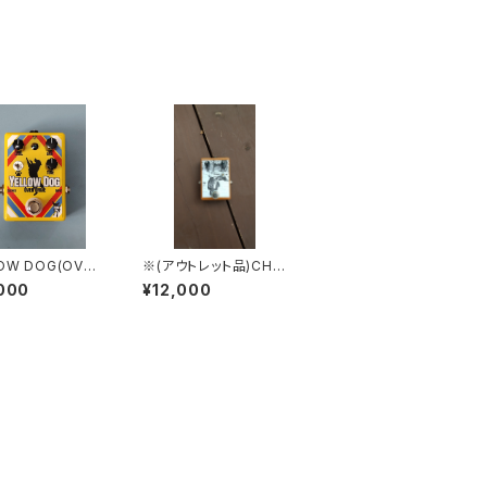
OW DOG(OVER
※(アウトレット品)CHO
)
CO DUCHS(DISTOR
000
¥12,000
TION)