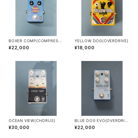
BOXER COMP(COMPRESS
YELLOW DOG(OVERDRIVE)
OR)
¥22,000
¥18,000
OCEAN VIEW(CHORUS)
BLUE DOG EVO(OVERDRIV
E)
¥30,000
¥22,000