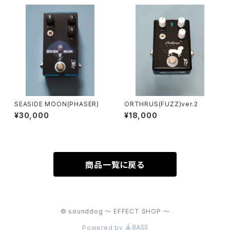
SEASIDE MOON(PHASER)
ORTHRUS(FUZZ)ver.2
¥30,000
¥18,000
商品一覧に戻る
© sounddog ～ EFFECT SHOP ～
Powered by