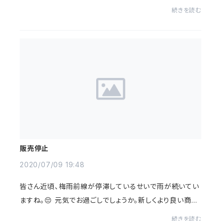
が完成しましたので、テストに向けて準備中ですので完成
続きを読む
を楽しみにして下さい。🙂完成したら...
販売停止
2020/07/09 19:48
皆さん近頃、梅雨前線が停滞しているせいで雨が続いてい
ますね。😔 元気でお過ごしでしょうか。新しくより良い商品
を作ろうと思い、RISING SUN(DISTORTION)の販売を停
続きを読む