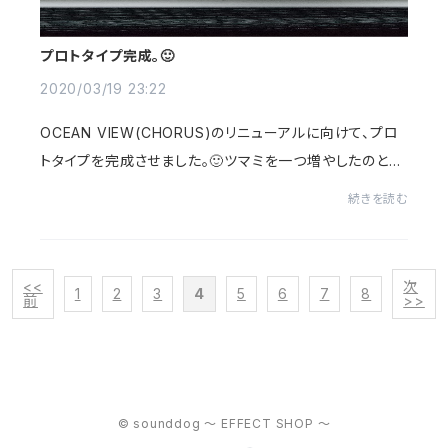
プロトタイプ完成。🙂
2020/03/19 23:22
OCEAN VIEW(CHORUS)のリニューアルに向けて、プロ
トタイプを完成させました。🙂ツマミを一つ増やしたのとLE
Dを青から黄色に変えました。🙂あとはプリントの絵だけで
続きを読む
す。お楽しみに。
<<
次
1
2
3
4
5
6
7
8
前
>>
© sounddog ～ EFFECT SHOP ～