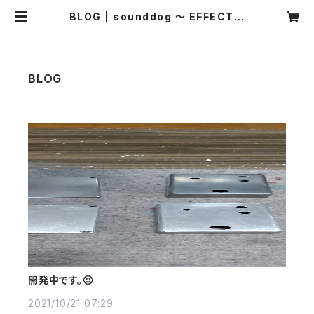
BLOG | sounddog ～ EFFECT S
HOP ～
開発中です。🙂
2021/10/21 07:29