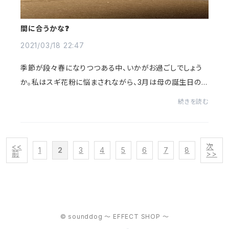
間に合うかな❓
2021/03/18 22:47
季節が段々春になりつつある中、いかがお過ごしでしょう
か。私はスギ花粉に悩まされながら、3月は母の誕生日の
月でもあり、私が“SOUND DOG”という名のエフェクター
続きを読む
ブランドを立ち上げたのも2年前のこの月であり、...
<<
次
1
2
3
4
5
6
7
8
前
>>
© sounddog ～ EFFECT SHOP ～