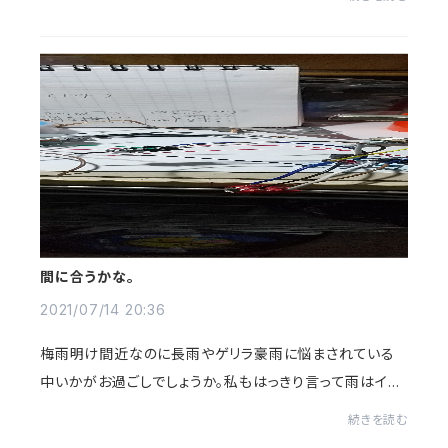
ORTION)と新商品で弟分のCHOCO DUCHS(DISTOR
T...
間に合うかな。
2021/07/14 20:36
梅雨明け間近なのに長雨やゲリラ豪雨に悩まされている
中いかがお過ごしでしょうか。私もはっきり言って雨はイヤ
です。😩そんな中、自分自身の誕生日までには新作とリニ
続きを読む
ューアル版のディストーションを出そうかと...